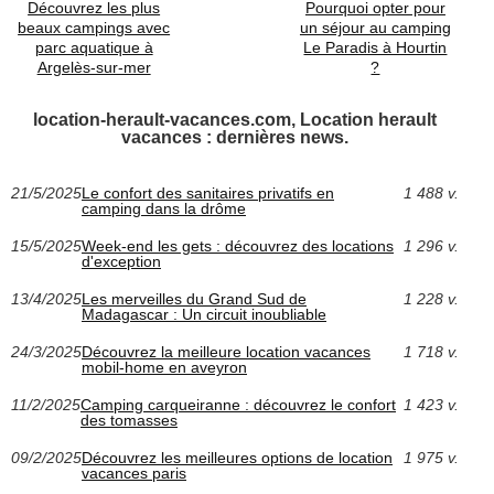
Découvrez les plus
Pourquoi opter pour
beaux campings avec
un séjour au camping
parc aquatique à
Le Paradis à Hourtin
Argelès-sur-mer
?
location-herault-vacances.com, Location herault
vacances : dernières news.
21/5/2025
Le confort des sanitaires privatifs en
1 488 v.
camping dans la drôme
15/5/2025
Week-end les gets : découvrez des locations
1 296 v.
d'exception
13/4/2025
Les merveilles du Grand Sud de
1 228 v.
Madagascar : Un circuit inoubliable
24/3/2025
Découvrez la meilleure location vacances
1 718 v.
mobil-home en aveyron
11/2/2025
Camping carqueiranne : découvrez le confort
1 423 v.
des tomasses
09/2/2025
Découvrez les meilleures options de location
1 975 v.
vacances paris