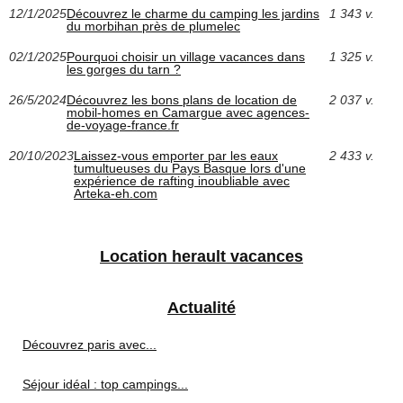
12/1/2025
Découvrez le charme du camping les jardins
1 343 v.
du morbihan près de plumelec
02/1/2025
Pourquoi choisir un village vacances dans
1 325 v.
les gorges du tarn ?
26/5/2024
Découvrez les bons plans de location de
2 037 v.
mobil-homes en Camargue avec agences-
de-voyage-france.fr
20/10/2023
Laissez-vous emporter par les eaux
2 433 v.
tumultueuses du Pays Basque lors d'une
expérience de rafting inoubliable avec
Arteka-eh.com
Location herault vacances
Actualité
Découvrez paris avec...
Séjour idéal : top campings...