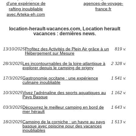
d'une expérience de
agences-de-voyage-
rafting inoubliable
france.fr
avec Arteka-eh.com
location-herault-vacances.com, Location herault
vacances : dernières news.
13/10/2025
Profitez des Activités de Plein Air grâce à un
819 v.
Hébergement sur Mesure
28/3/2025
Les incontournables de la loire-atlantique à
2 328 v.
explorer depuis le camping de prigny
17/3/2025
Gastronomie occitane : une expérience
1 541 v.
culinaire inoubliable
10/3/2025
Vivez l'adrénaline des sports aquatiques au
1 162 v.
Pays Basque
03/3/2025
Découvrez le meilleur camping en bord de
1 643 v.
mer hérault
18/2/2025
Camping de la corniche : un havre au pays
1 513 v.
basque avec ppiscine pour des vacances
inoubliables