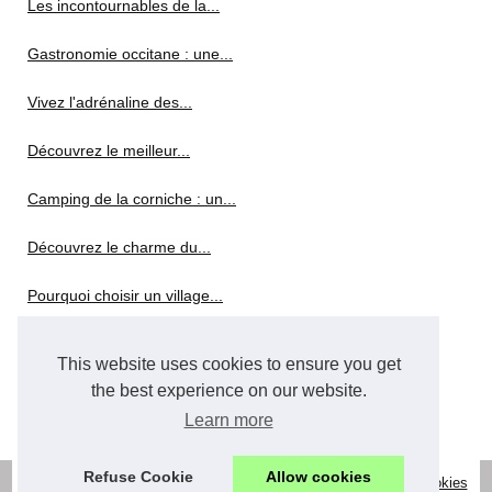
Les incontournables de la...
Gastronomie occitane : une...
Vivez l'adrénaline des...
Découvrez le meilleur...
Camping de la corniche : un...
Découvrez le charme du...
Pourquoi choisir un village...
Découvrez les bons plans de...
This website uses cookies to ensure you get
the best experience on our website.
Faustine Verneuil : un mode...
Learn more
Refuse Cookie
Allow cookies
© 2026
Location-herault-vacances.com
|
Découvrir site web
|
Cookies