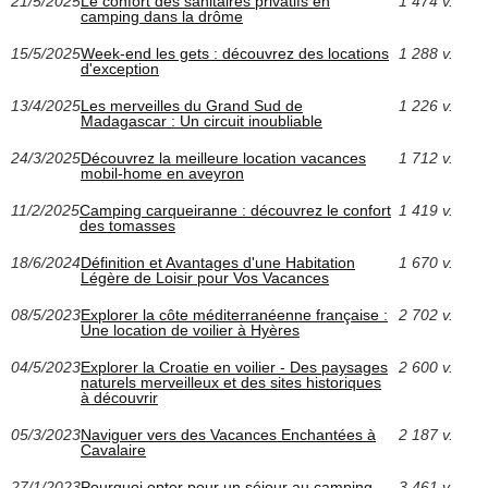
21/5/2025
Le confort des sanitaires privatifs en
1 474 v.
camping dans la drôme
15/5/2025
Week-end les gets : découvrez des locations
1 288 v.
d'exception
13/4/2025
Les merveilles du Grand Sud de
1 226 v.
Madagascar : Un circuit inoubliable
24/3/2025
Découvrez la meilleure location vacances
1 712 v.
mobil-home en aveyron
11/2/2025
Camping carqueiranne : découvrez le confort
1 419 v.
des tomasses
18/6/2024
Définition et Avantages d'une Habitation
1 670 v.
Légère de Loisir pour Vos Vacances
08/5/2023
Explorer la côte méditerranéenne française :
2 702 v.
Une location de voilier à Hyères
04/5/2023
Explorer la Croatie en voilier - Des paysages
2 600 v.
naturels merveilleux et des sites historiques
à découvrir
05/3/2023
Naviguer vers des Vacances Enchantées à
2 187 v.
Cavalaire
27/1/2023
Pourquoi opter pour un séjour au camping
3 461 v.