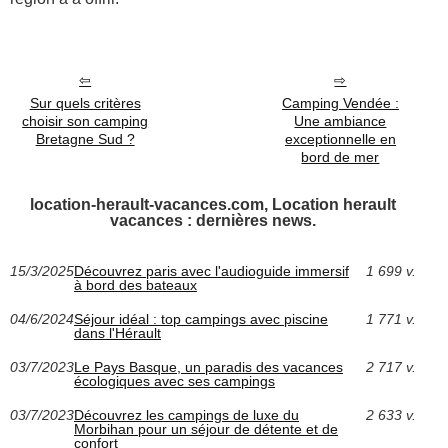
Sur quels critères
Camping Vendée :
choisir son camping
Une ambiance
Bretagne Sud ?
exceptionnelle en
bord de mer
location-herault-vacances.com, Location herault
vacances : dernières news.
15/3/2025
Découvrez paris avec l'audioguide immersif
1 699 v.
à bord des bateaux
04/6/2024
Séjour idéal : top campings avec piscine
1 771 v.
dans l'Hérault
03/7/2023
Le Pays Basque, un paradis des vacances
2 717 v.
écologiques avec ses campings
03/7/2023
Découvrez les campings de luxe du
2 633 v.
Morbihan pour un séjour de détente et de
confort