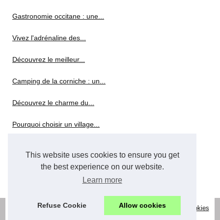
Gastronomie occitane : une...
Vivez l'adrénaline des...
Découvrez le meilleur...
Camping de la corniche : un...
Découvrez le charme du...
Pourquoi choisir un village...
Découvrez les bons plans de...
This website uses cookies to ensure you get
the best experience on our website.
Faustine Verneuil : un mode...
Learn more
Refuse Cookie
Allow cookies
© 2026
Location-herault-vacances.com
|
Découvrir site web
|
Cookies
Policy
|
RSS