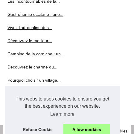
Les incontournables de la...
Gastronomie occitane : une...
Vivez l'adrénaline des...
Découvrez le meilleur...
Camping de la corniche : un...
Découvrez le charme du...
Pourquoi choisir un village...
Découvrez les bons plans de...
This website uses cookies to ensure you get
the best experience on our website.
Faustine Verneuil : un mode...
Learn more
Refuse Cookie
Allow cookies
© 2026
Location-herault-vacances.com
|
Découvrir site web
|
Cookies