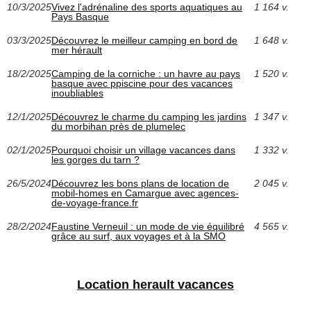
10/3/2025
Vivez l'adrénaline des sports aquatiques au
1 164 v.
Pays Basque
03/3/2025
Découvrez le meilleur camping en bord de
1 648 v.
mer hérault
18/2/2025
Camping de la corniche : un havre au pays
1 520 v.
basque avec ppiscine pour des vacances
inoubliables
12/1/2025
Découvrez le charme du camping les jardins
1 347 v.
du morbihan près de plumelec
02/1/2025
Pourquoi choisir un village vacances dans
1 332 v.
les gorges du tarn ?
26/5/2024
Découvrez les bons plans de location de
2 045 v.
mobil-homes en Camargue avec agences-
de-voyage-france.fr
28/2/2024
Faustine Verneuil : un mode de vie équilibré
4 565 v.
grâce au surf, aux voyages et à la SMO
Location herault vacances