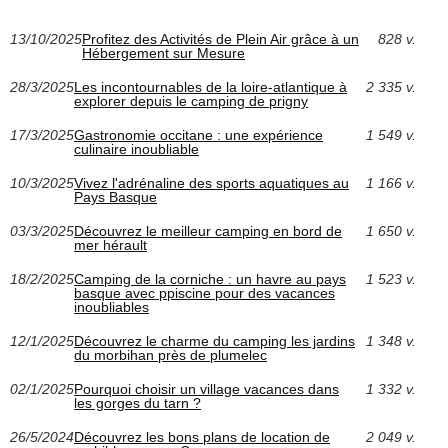
13/10/2025
Profitez des Activités de Plein Air grâce à un
828 v.
Hébergement sur Mesure
28/3/2025
Les incontournables de la loire-atlantique à
2 335 v.
explorer depuis le camping de prigny
17/3/2025
Gastronomie occitane : une expérience
1 549 v.
culinaire inoubliable
10/3/2025
Vivez l'adrénaline des sports aquatiques au
1 166 v.
Pays Basque
03/3/2025
Découvrez le meilleur camping en bord de
1 650 v.
mer hérault
18/2/2025
Camping de la corniche : un havre au pays
1 523 v.
basque avec ppiscine pour des vacances
inoubliables
12/1/2025
Découvrez le charme du camping les jardins
1 348 v.
du morbihan près de plumelec
02/1/2025
Pourquoi choisir un village vacances dans
1 332 v.
les gorges du tarn ?
26/5/2024
Découvrez les bons plans de location de
2 049 v.