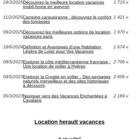
24/3/2025
Découvrez la meilleure location vacances
1 715 v.
mobil-home en aveyron
11/2/2025
Camping carqueiranne : découvrez le confort
1 421 v.
des tomasses
09/2/2025
Découvrez les meilleures options de location
1 970 v.
vacances paris
18/6/2024
Définition et Avantages d'une Habitation
1 674 v.
Légère de Loisir pour Vos Vacances
08/5/2023
Explorer la côte méditerranéenne française :
2 706 v.
Une location de voilier à Hyères
04/5/2023
Explorer la Croatie en voilier - Des paysages
2 606 v.
naturels merveilleux et des sites historiques
à découvrir
05/3/2023
Naviguer vers des Vacances Enchantées à
2 189 v.
Cavalaire
Location herault vacances