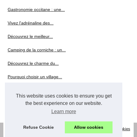
Gastronomie occitane : une...
Vivez l'adrénaline des...
Découvrez le meilleur...
Camping de la corniche : un...
Découvrez le charme du...
Pourquoi choisir un village...
Découvrez les bons plans de...
This website uses cookies to ensure you get
the best experience on our website.
Faustine Verneuil : un mode...
Learn more
Refuse Cookie
Allow cookies
© 2026
Location-herault-vacances.com
|
Découvrir site web
|
Cookies
Policy
|
RSS